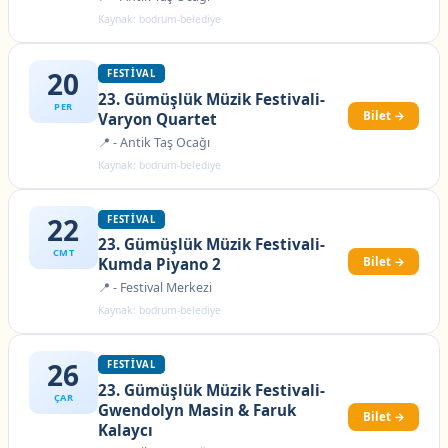
Kaynak: bodrum-belediye
20
FESTIVAL
23. Gümüşlük Müzik Festivali-
PER
Bilet →
Varyon Quartet
📍 - Antik Taş Ocağı
Kaynak: bodrum-belediye
22
FESTIVAL
23. Gümüşlük Müzik Festivali-
CMT
Bilet →
Kumda Piyano 2
📍 - Festival Merkezi
Kaynak: bodrum-belediye
26
FESTIVAL
23. Gümüşlük Müzik Festivali-
ÇAR
Gwendolyn Masin & Faruk
Bilet →
Kalaycı