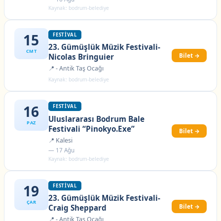
Kaynak: bodrum-belediye
15
FESTIVAL
23. Gümüşlük Müzik Festivali-
CMT
Bilet →
Nicolas Bringuier
📍 - Antik Taş Ocağı
Kaynak: bodrum-belediye
16
FESTIVAL
Uluslararası Bodrum Bale
PAZ
Festivali “Pinokyo.Exe”
Bilet →
📍 Kalesi
— 17 Ağu
Kaynak: bodrum-belediye
19
FESTIVAL
23. Gümüşlük Müzik Festivali-
ÇAR
Bilet →
Craig Sheppard
📍 - Antik Taş Ocağı