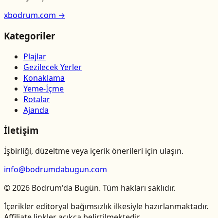
xbodrum.com →
Kategoriler
Plajlar
Gezilecek Yerler
Konaklama
Yeme-İçme
Rotalar
Ajanda
İletişim
İşbirliği, düzeltme veya içerik önerileri için ulaşın.
info@bodrumdabugun.com
© 2026 Bodrum'da Bugün. Tüm hakları saklıdır.
İçerikler editoryal bağımsızlık ilkesiyle hazırlanmaktadır.
Affiliate linkler açıkça belirtilmektedir.