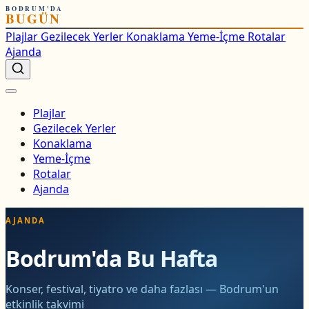
BODRUM'DA
BUGÜN
Plajlar
Gezilecek Yerler
Konaklama
Yeme-İçme
Rotalar
Ajanda
Plajlar
Gezilecek Yerler
Konaklama
Yeme-İçme
Rotalar
Ajanda
AJANDA
Bodrum'da Bu Hafta
Konser, festival, tiyatro ve daha fazlası — Bodrum'un
etkinlik takvimi