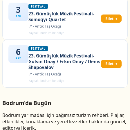
3
FESTIVAL
23. Gümüşlük Müzik Festivali-
PER
Bilet →
Somogyi Quartet
📍 - Antik Taş Ocağı
Kaynak: bodrum-belediye
6
FESTIVAL
23. Gümüşlük Müzik Festivali-
PAZ
Gülsin Onay / Erkin Onay / Denis
Bilet →
Shapovalov
📍 - Antik Taş Ocağı
Kaynak: bodrum-belediye
Bodrum'da Bugün
Bodrum yarımadası için bağımsız turizm rehberi. Plajlar,
etkinlikler, konaklama ve yerel lezzetler hakkında güncel,
editoryal içerik.