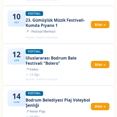
10
FESTIVAL
23. Gümüşlük Müzik Festivali-
PZT
Bilet →
Kumda Piyano 1
📍 - Festival Merkezi
Kaynak: bodrum-belediye
12
FESTIVAL
Uluslararası Bodrum Bale
ÇAR
Festivali “Bolero”
Bilet →
📍 Kalesi
— 13 Ağu
Kaynak: bodrum-belediye
14
FESTIVAL
Bodrum Belediyesi Plaj Voleybol
CUM
Şenliği
Bilet →
📍 Fener Plajı
— 16 Ağu