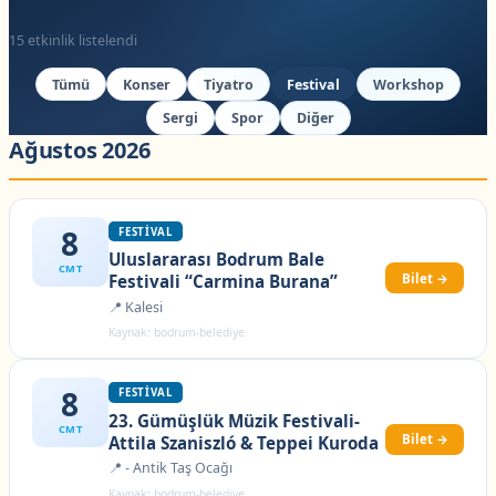
15 etkinlik listelendi
Tümü
Konser
Tiyatro
Festival
Workshop
Sergi
Spor
Diğer
Ağustos 2026
8
FESTIVAL
Uluslararası Bodrum Bale
CMT
Bilet →
Festivali “Carmina Burana”
📍 Kalesi
Kaynak: bodrum-belediye
8
FESTIVAL
23. Gümüşlük Müzik Festivali-
CMT
Bilet →
Attila Szaniszló & Teppei Kuroda
📍 - Antik Taş Ocağı
Kaynak: bodrum-belediye