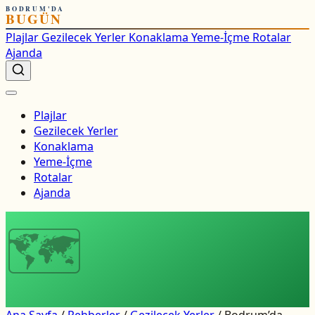
BODRUM'DA
BUGÜN
Plajlar
Gezilecek Yerler
Konaklama
Yeme-İçme
Rotalar
Ajanda
Plajlar
Gezilecek Yerler
Konaklama
Yeme-İçme
Rotalar
Ajanda
🗺
Ana Sayfa
/
Rehberler
/
Gezilecek Yerler
/
Bodrum’da