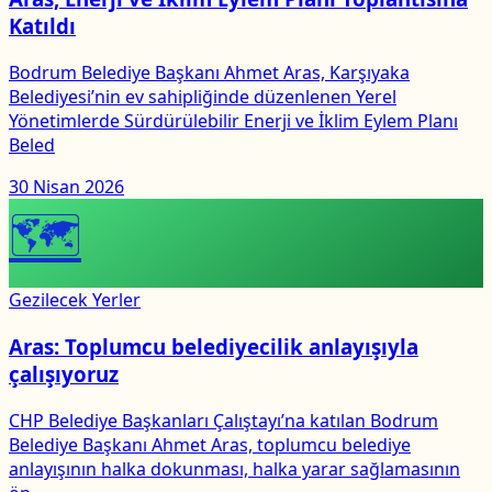
Katıldı
Bodrum Belediye Başkanı Ahmet Aras, Karşıyaka
Belediyesi’nin ev sahipliğinde düzenlenen Yerel
Yönetimlerde Sürdürülebilir Enerji ve İklim Eylem Planı
Beled
30 Nisan 2026
🗺
Gezilecek Yerler
Aras: Toplumcu belediyecilik anlayışıyla
çalışıyoruz
CHP Belediye Başkanları Çalıştayı’na katılan Bodrum
Belediye Başkanı Ahmet Aras, toplumcu belediye
anlayışının halka dokunması, halka yarar sağlamasının