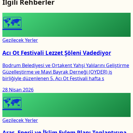
İlgili Rehberler
🗺
Gezilecek Yerler
Acı Ot Festivali Lezzet Şöleni Vadediyor
Bodrum Belediyesi ve Ortakent Yahşi Yalılarını Geliştirme
Güzelleştirme ve Mavi Bayrak Derneği (OYDER) iş
birliğiyle düzenlenen 5. Acı Ot Festivali hafta s
28 Nisan 2026
🗺
Gezilecek Yerler
Aras, Enerji ve İklim Eylem Planı Toplantısına