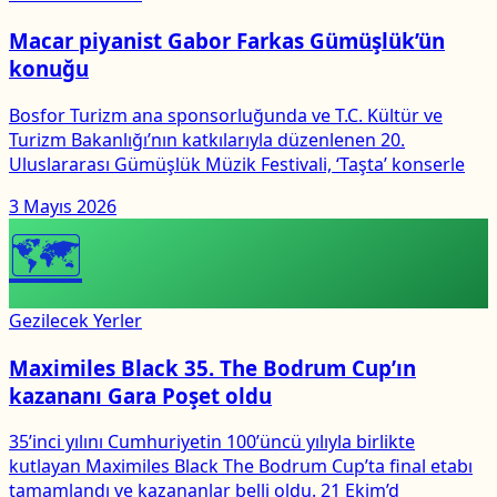
Macar piyanist Gabor Farkas Gümüşlük’ün
konuğu
Bosfor Turizm ana sponsorluğunda ve T.C. Kültür ve
Turizm Bakanlığı’nın katkılarıyla düzenlenen 20.
Uluslararası Gümüşlük Müzik Festivali, ‘Taşta’ konserle
3 Mayıs 2026
🗺
Gezilecek Yerler
Maximiles Black 35. The Bodrum Cup’ın
kazananı Gara Poşet oldu
35’inci yılını Cumhuriyetin 100’üncü yılıyla birlikte
kutlayan Maximiles Black The Bodrum Cup’ta final etabı
tamamlandı ve kazananlar belli oldu. 21 Ekim’d