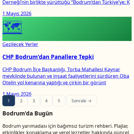
Derneği’nin birlikte yürüttüğü “Bodrum’dan Türkiye’ye: K
1 Mayıs 2026
🗺
Gezilecek Yerler
CHP Bodrum'dan Panallere Tepki
CHP Bodrum İlçe Başkanlığı, Torba Mahallesi Kaynar
mevkiinde bulunan ve inşaat faaliyetlerini sürdüren Oba
Otelin yol kenarına yaptığı ve çirkin bir görünt
1 Mayıs 2026
1
2
3
4
5
Sonraki →
Bodrum'da Bugün
Bodrum yarımadası için bağımsız turizm rehberi. Plajlar,
etkinlikler, konaklama ve yerel lezzetler hakkında güncel,