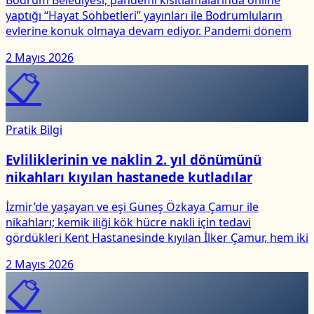
Bodrum Belediyesi, pandemi kısıtlamalarında online
yaptığı “Hayat Sohbetleri” yayınları ile Bodrumluların
evlerine konuk olmaya devam ediyor. Pandemi dönem
2 Mayıs 2026
📋
Pratik Bilgi
Evliliklerinin ve naklin 2. yıl dönümünü
nikahları kıyılan hastanede kutladılar
İzmir’de yaşayan ve eşi Güneş Özkaya Çamur ile
nikahları; kemik iliği kök hücre nakli için tedavi
gördükleri Kent Hastanesinde kıyılan İlker Çamur, hem iki
2 Mayıs 2026
📋