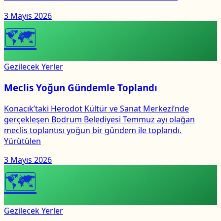
3 Mayıs 2026
🗺
Gezilecek Yerler
Meclis Yoğun Gündemle Toplandı
Konacık’taki Herodot Kültür ve Sanat Merkezi’nde
gerçekleşen Bodrum Belediyesi Temmuz ayı olağan
meclis toplantısı yoğun bir gündem ile toplandı.
Yürütülen
3 Mayıs 2026
🗺
Gezilecek Yerler