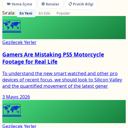
🍽 Yeme-İçme
🧭 Rotalar
📋 Pratik Bilgi
Sırala:
En Yeni
En Eski
Popüler
🗺
Gezilecek Yerler
Gamers Are Mistaking PS5 Motorcycle
Footage for Real Life
To understand the new smart watched and other pro
devices of recent focus, we should look to Silicon Valley
and the quantified movement of the latest gener
3 Mayıs 2026
🗺
Gezilecek Yerler