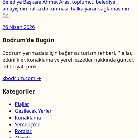
Belediye Başkanı Ahmet Aras, toplumcu belediye
anlayışının halka dokunması, halka yarar sağlamasının
ön
26 Nisan 2026
Bodrum'da Bugün
Bodrum yarımadası için bağımsız turizm rehberi. Plajlar,
etkinlikler, konaklama ve yerel lezzetler hakkında güncel,
editoryal içerik.
xbodrum.com →
Kategoriler
Plajlar
Gezilecek Yerler
Konaklama
Yeme-İçme
Rotalar