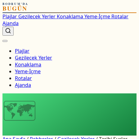
BODRUM'DA
BUGÜN
Plajlar
Gezilecek Yerler
Konaklama
Yeme-İçme
Rotalar
Ajanda
Plajlar
Gezilecek Yerler
Konaklama
Yeme-İçme
Rotalar
Ajanda
🗺
Ana Sayfa
/
Rehberler
/
Gezilecek Yerler
/
Tarihi Surlar