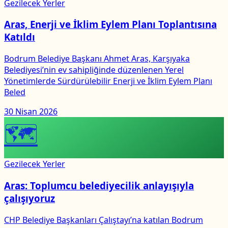
Gezilecek Yerler
Aras, Enerji ve İklim Eylem Planı Toplantısına
Katıldı
Bodrum Belediye Başkanı Ahmet Aras, Karşıyaka
Belediyesi’nin ev sahipliğinde düzenlenen Yerel
Yönetimlerde Sürdürülebilir Enerji ve İklim Eylem Planı
Beled
30 Nisan 2026
🗺
Gezilecek Yerler
Aras: Toplumcu belediyecilik anlayışıyla
çalışıyoruz
CHP Belediye Başkanları Çalıştayı’na katılan Bodrum