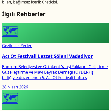
bilen, bağımsız içerik üreticisi.
İlgili Rehberler
🗺
Gezilecek Yerler
Acı Ot Festivali Lezzet Şöleni Vadediyor
Bodrum Belediyesi ve Ortakent Yahşi Yalılarını Geliştirme
Güzelleştirme ve Mavi Bayrak Derneği (OYDER) iş
birliğiyle düzenlenen 5. Acı Ot Festivali hafta s
28 Nisan 2026
🗺