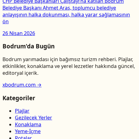
CHP Belediye Başkanları Çalıştayı’na katılan Bodrum
Belediye Başkanı Ahmet Aras, toplumcu belediye
anlayışının halka dokunması, halka yarar sağlamasının
ön
26 Nisan 2026
Bodrum'da Bugün
Bodrum yarımadası için bağımsız turizm rehberi. Plajlar,
etkinlikler, konaklama ve yerel lezzetler hakkında güncel,
editoryal içerik.
xbodrum.com →
Kategoriler
Plajlar
Gezilecek Yerler
Konaklama
Yeme-İçme
Rotalar