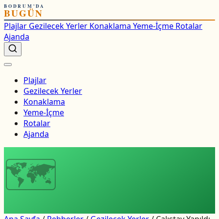
BODRUM'DA
BUGÜN
Plajlar
Gezilecek Yerler
Konaklama
Yeme-İçme
Rotalar
Ajanda
Plajlar
Gezilecek Yerler
Konaklama
Yeme-İçme
Rotalar
Ajanda
🗺
Ana Sayfa
/
Rehberler
/
Gezilecek Yerler
/
Çalıştay Yapıldı