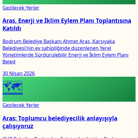
Gezilecek Yerler
Aras, Enerji ve İklim Eylem Planı Toplantısına
Katıldı
Bodrum Belediye Başkanı Ahmet Aras, Karşıyaka
Belediyesi’nin ev sahipliğinde düzenlenen Yerel
Yönetimlerde Sürdürülebilir Enerji ve İklim Eylem Planı
Beled
30 Nisan 2026
🗺
Gezilecek Yerler
Aras: Toplumcu belediyecilik anlayışıyla
çalışıyoruz