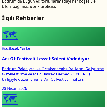
Bodrum'da Bugün editörü. Yarımadayı her köşesiyle
bilen, bağımsız içerik üreticisi.
İlgili Rehberler
🗺
Gezilecek Yerler
Acı Ot Festivali Lezzet Şöleni Vadediyor
Bodrum Belediyesi ve Ortakent Yahşi Yalılarını Geliştirme
Güzelleştirme ve Mavi Bayrak Derneği (OYDER) iş
birliğiyle düzenlenen 5. Acı Ot Festivali hafta s
28 Nisan 2026
🗺