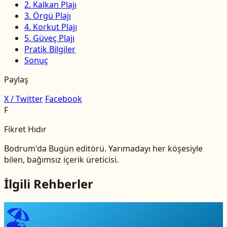
2. Kalkan Plajı
3. Örgü Plajı
4. Korkut Plajı
5. Güveç Plajı
Pratik Bilgiler
Sonuç
Paylaş
X / Twitter
Facebook
F
Fikret Hıdır
Bodrum'da Bugün editörü. Yarımadayı her köşesiyle
bilen, bağımsız içerik üreticisi.
İlgili Rehberler
🏖