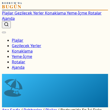
BODRUM'DA
BUGÜN
Plajlar
Gezilecek Yerler
Konaklama
Yeme-İçme
Rotalar
Ajanda
Plajlar
Gezilecek Yerler
Konaklama
Yeme-İçme
Rotalar
Ajanda
🏖
Ana Sayfa
/
Rehberler
/
Plajlar
/
Bodrum'da En İyi Dalış