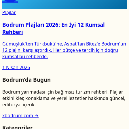
Plajlar
Bodrum Plajları 2026: En İyi 12 Kumsal
Rehberi
Gümüşlük'ten Türkbükü'ne, Aspat'tan Bitez'e Bodrum'un
12 plajını karşılaştırdık. Her bütçe ve tercih için doğru
kumsal bu rehberde.
1 Nisan 2026
Bodrum'da Bugün
Bodrum yarımadası için bağımsız turizm rehberi. Plajlar,
etkinlikler, konaklama ve yerel lezzetler hakkında güncel,
editoryal içerik.
xbodrum.com →
Kategoriler