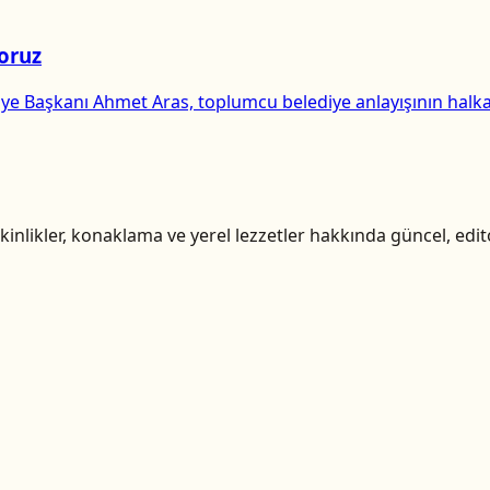
yoruz
diye Başkanı Ahmet Aras, toplumcu belediye anlayışının hal
inlikler, konaklama ve yerel lezzetler hakkında güncel, edito