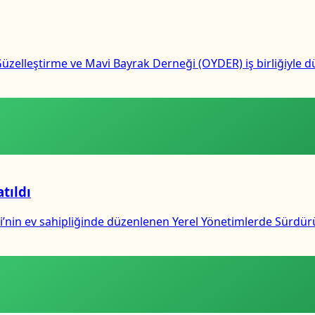
üzelleştirme ve Mavi Bayrak Derneği (OYDER) iş birliğiyle dü
tıldı
nin ev sahipliğinde düzenlenen Yerel Yönetimlerde Sürdürüle