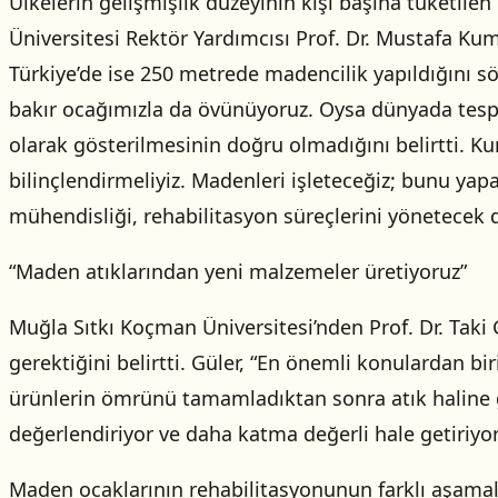
Ülkelerin gelişmişlik düzeyinin kişi başına tüketilen
Üniversitesi Rektör Yardımcısı Prof. Dr. Mustafa Kum
Türkiye’de ise 250 metrede madencilik yapıldığını sö
bakır ocağımızla da övünüyoruz. Oysa dünyada tespit
olarak gösterilmesinin doğru olmadığını belirtti. K
bilinçlendirmeliyiz. Madenleri işleteceğiz; bunu yap
mühendisliği, rehabilitasyon süreçlerini yönetecek di
“Maden atıklarından yeni malzemeler üretiyoruz”
Muğla Sıtkı Koçman Üniversitesi’nden Prof. Dr. Taki 
gerektiğini belirtti. Güler, “En önemli konulardan b
ürünlerin ömrünü tamamladıktan sonra atık haline g
değerlendiriyor ve daha katma değerli hale getiriyoruz
Maden ocaklarının rehabilitasyonunun farklı aşamal