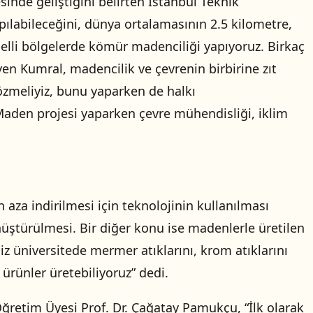
sinde geliştiğini belirten İstanbul Teknik
pılabileceğini, dünya ortalamasının 2.5 kilometre,
 belli bölgelerde kömür madenciliği yapıyoruz. Birkaç
en Kumral, madencilik ve çevrenin birbirine zıt
çözmeliyiz, bunu yaparken de halkı
. Maden projesi yaparken çevre mühendisliği, iklim
aza indirilmesi için teknolojinin kullanılması
önüştürülmesi. Bir diğer konu ise madenlerle üretilen
üniversitede mermer atıklarını, krom atıklarını
 ürünler üretebiliyoruz” dedi.
ğretim Üyesi Prof. Dr. Çağatay Pamukçu, “İlk olarak