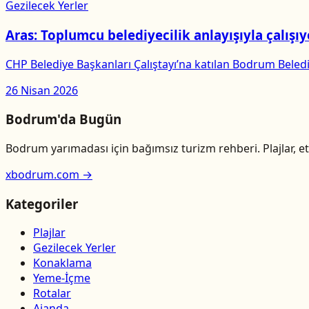
Gezilecek Yerler
Aras: Toplumcu belediyecilik anlayışıyla çalışı
CHP Belediye Başkanları Çalıştayı’na katılan Bodrum Bele
26 Nisan 2026
Bodrum'da Bugün
Bodrum yarımadası için bağımsız turizm rehberi. Plajlar, etk
xbodrum.com →
Kategoriler
Plajlar
Gezilecek Yerler
Konaklama
Yeme-İçme
Rotalar
Ajanda