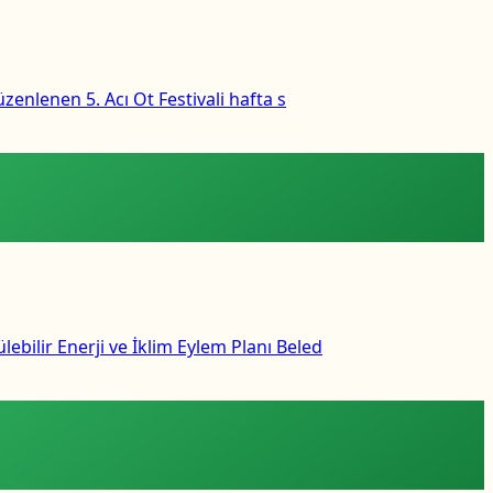
zenlenen 5. Acı Ot Festivali hafta s
bilir Enerji ve İklim Eylem Planı Beled