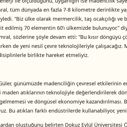
 enerji ile ölçüldüğünü, uygarlığın ise madencilik saye
ral, tüm dünyada en fazla 7-8 kilometre derinlikte ya
yledi. “Biz ülke olarak mermercilik, taş ocakçılığı ve
 edilmiş 70 elementin 60’ı ülkemizde bulunuyor.” diy
umral, sözlerine şöyle devam etti: “Bu kısır döngüyü 
arken de yeni nesil çevre teknolojileriyle çalışacağız
siplinlerle birlikte hareket etmeliyiz.
Güler, günümüzde madenciliğin çevresel etkilerinin en 
iri maden atıklarının teknolojiyle değerlendirilerek d
elmemesi ve döngüsel ekonomiye kazandırılması. Biz 
. Bu atıkları farklı endüstrilerde kullanabiliyor, yeni
ardan oluştuğunu belirten Dokuz Eylül Üniversitesi Ö