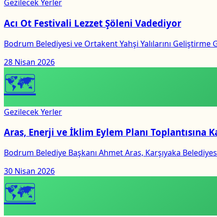
Gezilecek Yerler
Acı Ot Festivali Lezzet Şöleni Vadediyor
Bodrum Belediyesi ve Ortakent Yahşi Yalılarını Geliştirme G
28 Nisan 2026
🗺
Gezilecek Yerler
Aras, Enerji ve İklim Eylem Planı Toplantısına Ka
Bodrum Belediye Başkanı Ahmet Aras, Karşıyaka Belediyesi’
30 Nisan 2026
🗺