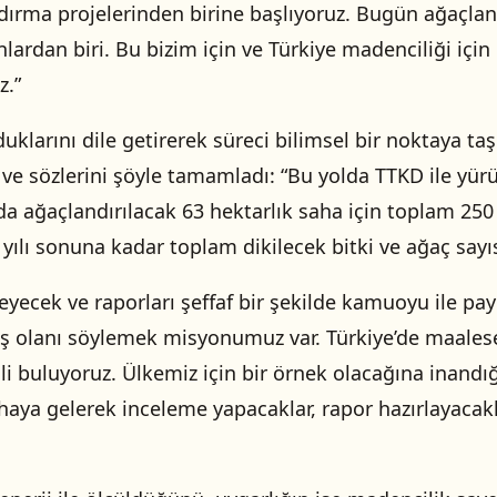
ırma projelerinden birine başlıyoruz. Bugün ağaçla
anlardan biri. Bu bizim için ve Türkiye madenciliği i
z.”
lduklarını dile getirerek süreci bilimsel bir noktaya 
 ve sözlerini şöyle tamamladı: “Bu yolda TTKD ile yürü
da ağaçlandırılacak 63 hektarlık saha için toplam 250
yılı sonuna kadar toplam dikilecek bitki ve ağaç sayıs
izleyecek ve raporları şeffaf bir şekilde kamuoyu ile 
ş olanı söylemek misyonumuz var. Türkiye’de maalesef
li buluyoruz. Ülkemiz için bir örnek olacağına inandı
aya gelerek inceleme yapacaklar, rapor hazırlayacakl