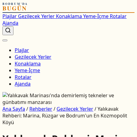
BODRUM'DA
BUGÜN
Plajlar
Gezilecek Yerler
Konaklama
Yeme-İçme
Rotalar
Ajanda
Plajlar
Gezilecek Yerler
Konaklama
Yeme-İçme
Rotalar
Ajanda
Ana Sayfa
/
Rehberler
/
Gezilecek Yerler
/
Yalıkavak
Rehberi: Marina, Rüzgar ve Bodrum'un En Kozmopolit
Köyü