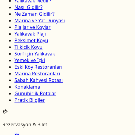
Yalıkavak Nedir?
Nasıl Gidilir?
Ne Zaman Gidilir?
Marina ve Yat Dünyası
Plajlar ve Koylar
Yalıkavak Plajı
Peksimet Koyu
Tilkicik Koyu
Sörf için Yalıkavak
Yemek ve İçki
Eski Köy Restoranları
Marina Restoranları
Sabah Kahvesi Rotası
Konaklama
Günübirlik Rotalar
Pratik Bilgiler
💳
Rezervasyon & Bilet